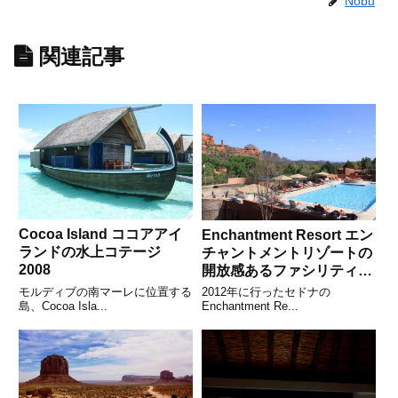
Nobu
関連記事
Cocoa Island ココアアイ
Enchantment Resort エン
ランドの水上コテージ
チャントメントリゾートの
2008
開放感あるファシリティ
2012
モルディブの南マーレに位置する
2012年に行ったセドナの
島、Cocoa Isla...
Enchantment Re...