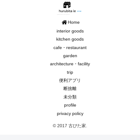
Home
interior goods
kitchen goods
cafe・restaurant
garden
architecture・facility
trip
便利アプリ
断捨離
未分類
profile
privacy policy
© 2017 古びた家.