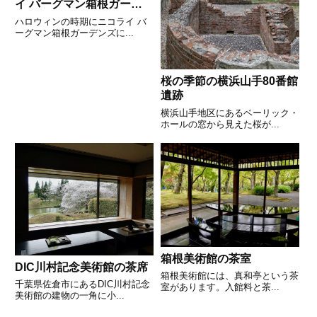
イ バーグマン箱根ガーデ
ンズのハロウィン その1
ハロウィンの時期にニコライ バ
ーグマン箱根ガーデンズに...
桜の季節の横浜山手80番館
遺跡
横浜山手地区にあるベーリック・
ホールの窓から見えた桜が...
箱根美術館の茶室
DIC川村記念美術館の茶席
箱根美術館には、真和亭という茶
千葉県佐倉市にあるDIC川村記念
室があります。入館料と茶...
美術館の建物の一角に小...