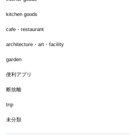
kitchen goods
cafe・restaurant
architecture・art・facility
garden
便利アプリ
断捨離
trip
未分類