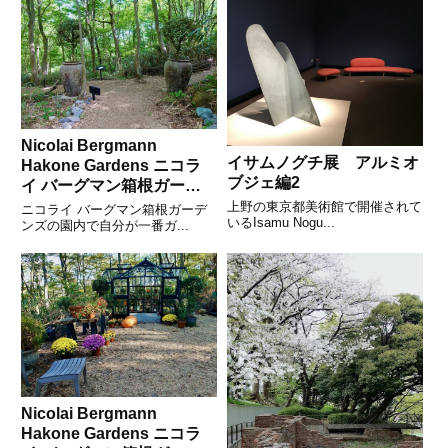
Nicolai Bergmann
イサムノグチ展 アルミオ
Hakone Gardens ニコラ
ブジェ編2
イ バーグマン箱根ガーデ
ンズのプランター
上野の東京都美術館で開催されて
ニコライ バーグマン箱根ガーデ
いるIsamu Nogu...
ンズの園内で自分が一番ガ...
Nicolai Bergmann
Hakone Gardens ニコラ