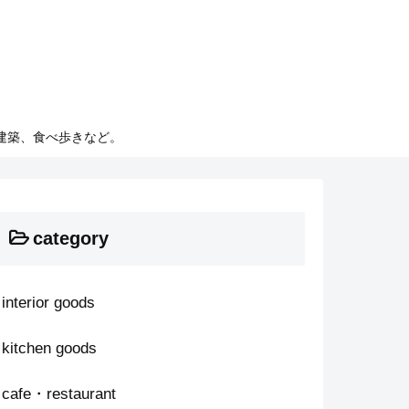
建築、食べ歩きなど。
category
interior goods
kitchen goods
cafe・restaurant