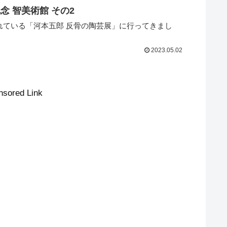
河本五郎 反骨の陶芸展 at 菊池寛実記念 智美術館 その2
れている「河本五郎 反骨の陶芸展」に行ってきまし
2023.05.02
nsored Link