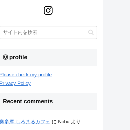
profile
Please check my profile
Privacy Policy
Recent comments
奥多摩 しろまるカフェ
に
Nobu
より