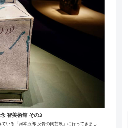
河本五郎 反骨の陶芸展 at 菊池寛実記念 智美術館 その3
れている「河本五郎 反骨の陶芸展」に行ってきまし