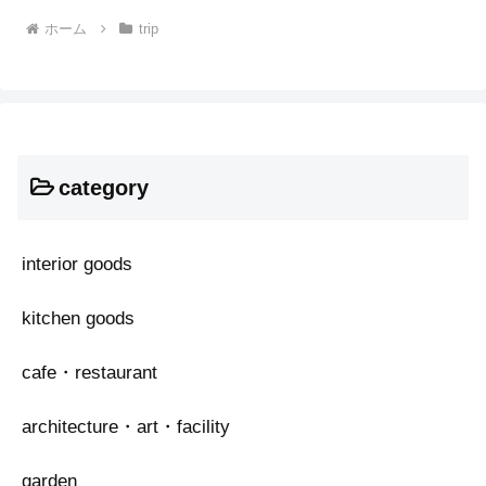
ホーム
trip
category
interior goods
kitchen goods
cafe・restaurant
architecture・art・facility
garden