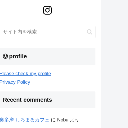
profile
Please check my profile
Privacy Policy
Recent comments
奥多摩 しろまるカフェ
に
Nobu
より