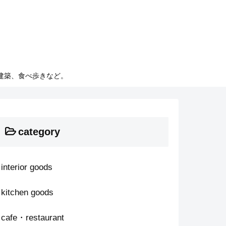
建築、食べ歩きなど。
category
interior goods
kitchen goods
cafe・restaurant