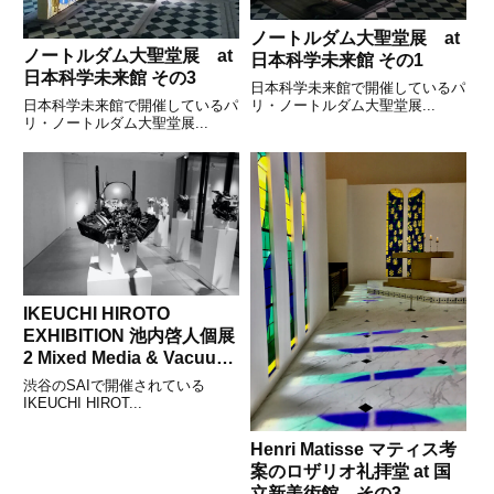
ノートルダム大聖堂展 at
ノートルダム大聖堂展 at
日本科学未来館 その1
日本科学未来館 その3
日本科学未来館で開催しているパ
リ・ノートルダム大聖堂展...
日本科学未来館で開催しているパ
リ・ノートルダム大聖堂展...
IKEUCHI HIROTO
EXHIBITION 池内啓人個展
2 Mixed Media & Vacuum
Cleaner
渋谷のSAIで開催されている
IKEUCHI HIROT...
Henri Matisse マティス考
案のロザリオ礼拝堂 at 国
立新美術館 その3