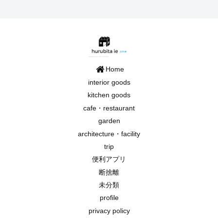
Home
interior goods
kitchen goods
cafe・restaurant
garden
architecture・facility
trip
便利アプリ
断捨離
未分類
profile
privacy policy