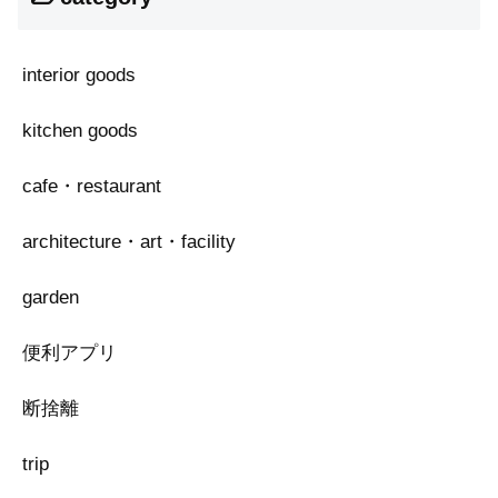
interior goods
kitchen goods
cafe・restaurant
architecture・art・facility
garden
便利アプリ
断捨離
trip