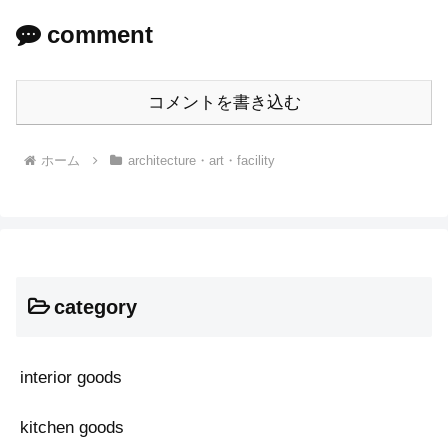
comment
コメントを書き込む
ホーム
architecture・art・facility
category
interior goods
kitchen goods