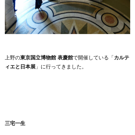
上野の
東京国立博物館 表慶館
で開催している「
カルテ
ィエと日本展
」に行ってきました。
三宅一生